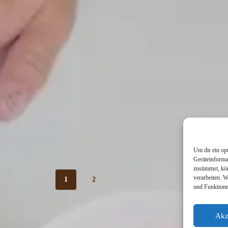
Um dir ein op
Geräteinforma
zustimmst, kö
verarbeiten. 
1
2
und Funktione
Akz