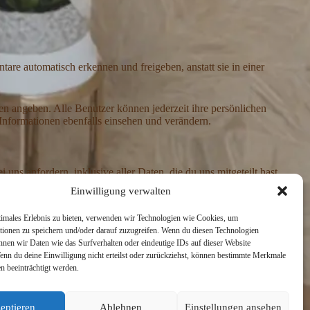
re automatisch erkennen und freigeben, anstatt sie in einer
ilen angeben. Alle Benutzer können jederzeit ihre persönlichen
Informationen ebenfalls einsehen und verändern.
s anfordern, inklusive aller Daten, die du uns mitgeteilt hast.
ten, die wir aufgrund administrativer, rechtlicher oder
Einwilligung verwalten
timales Erlebnis zu bieten, verwenden wir Technologien wie Cookies, um
tionen zu speichern und/oder darauf zuzugreifen. Wenn du diesen Technologien
nnen wir Daten wie das Surfverhalten oder eindeutige IDs auf dieser Website
Wenn du deine Einwilligung nicht erteilst oder zurückziehst, können bestimmte Merkmale
n beeinträchtigt werden.
eptieren
Ablehnen
Einstellungen ansehen