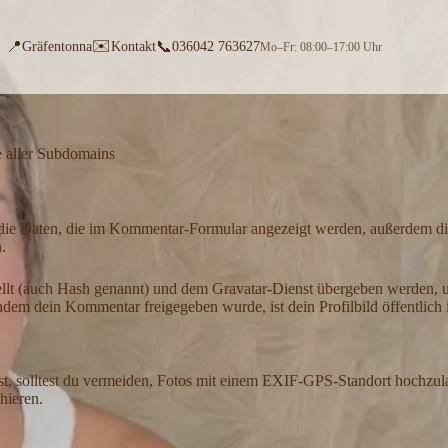
✉️
📍
📞
Gräfentonna
Kontakt
036042 763627
Mo–Fr: 08:00–17:00 Uhr
ve aller Subdomains
ie Daten, die im Kommentar-Formular angezeigt werden, außerdem die
.
ellt (auch Hash genannt) und dem Gravatar-Dienst übergeben werden, u
achdem dein Kommentar freigegeben wurde, ist dein Profilbild öffentlic
ädst, solltest du vermeiden, Fotos mit einem EXIF-GPS-Standort hochzul
hieren.