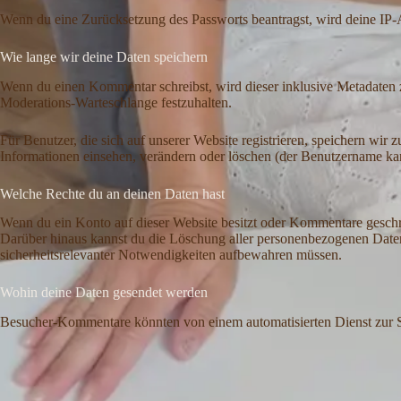
Wenn du eine Zurücksetzung des Passworts beantragst, wird deine IP-A
Wie lange wir deine Daten speichern
Wenn du einen Kommentar schreibst, wird dieser inklusive Metadaten ze
Moderations-Warteschlange festzuhalten.
Für Benutzer, die sich auf unserer Website registrieren, speichern wir 
Informationen einsehen, verändern oder löschen (der Benutzername kan
Welche Rechte du an deinen Daten hast
Wenn du ein Konto auf dieser Website besitzt oder Kommentare geschrie
Darüber hinaus kannst du die Löschung aller personenbezogenen Daten, d
sicherheitsrelevanter Notwendigkeiten aufbewahren müssen.
Wohin deine Daten gesendet werden
Besucher-Kommentare könnten von einem automatisierten Dienst zur