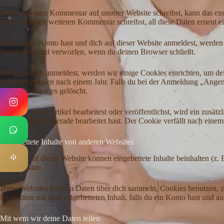
Wenn du einen Kommentar auf unserer Website schreibst, kann das eine
wenn du einen weiteren Kommentar schreibst, all diese Daten erneut e
Falls du ein Konto hast und dich auf dieser Website anmeldest, werden
Daten und wird verworfen, wenn du deinen Browser schließt.
Wenn du dich anmeldest, werden wir einige Cookies einrichten, um d
Anzeigeoptionen nach einem Jahr. Falls du bei der Anmeldung „Ange
Anmelde-Cookies gelöscht.
Wenn du einen Artikel bearbeitest oder veröffentlichst, wird ein zusä
Artikels, den du gerade bearbeitet hast. Der Cookie verfällt nach einem
Eingebettete Inhalte von anderen Websites
Beiträge auf dieser Website können eingebettete Inhalte beinhalten (z. 
besucht hätte.
Diese Websites können Daten über dich sammeln, Cookies benutzen, zusä
Interaktion mit dem eingebetteten Inhalt, falls du ein Konto hast und au
Mit wem wir deine Daten teilen