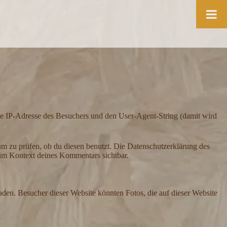
 IP-Adresse des Besuchers und den User-Agent-String (damit wird
m zu prüfen, ob du diesen benutzt. Die Datenschutzerklärung des
h im Kontext deines Kommentars sichtbar.
aden. Besucher dieser Website könnten Fotos, die auf dieser Website