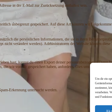
dresse in der E-Mail zur Zurücksetzung enthalten sein.
itlich unbegrenzt gespeichert. Auf diese Art können wir Folgekommenta
zusätzlich die persönlichen Informationen, die sie in ihren Benutzerprof
n nicht verändert werden). Administratoren der Website können diese 
ben hast, kannst du einen Export deiner personenbezogenen Daten bei un
ie wir von dir gespeichert haben, anfordern. Dies umfasst nicht die Da
Um dir ein op
Geräteinforma
zustimmst, kö
 Spam-Erkennung untersucht werden.
verarbeiten. 
und Funktione
Akz