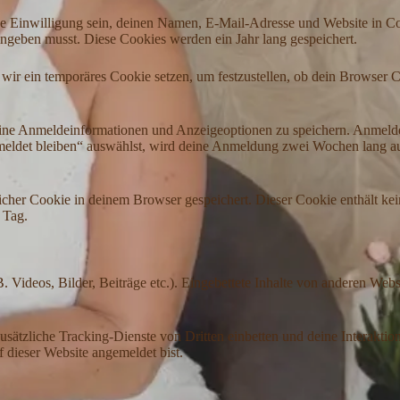
 Einwilligung sein, deinen Namen, E-Mail-Adresse und Website in Cook
ingeben musst. Diese Cookies werden ein Jahr lang gespeichert.
 wir ein temporäres Cookie setzen, um festzustellen, ob dein Browser 
eine Anmeldeinformationen und Anzeigeoptionen zu speichern. Anmelde
meldet bleiben“ auswählst, wird deine Anmeldung zwei Wochen lang a
tzlicher Cookie in deinem Browser gespeichert. Dieser Cookie enthält k
 Tag.
B. Videos, Bilder, Beiträge etc.). Eingebettete Inhalte von anderen Webs
tzliche Tracking-Dienste von Dritten einbetten und deine Interaktion 
f dieser Website angemeldet bist.