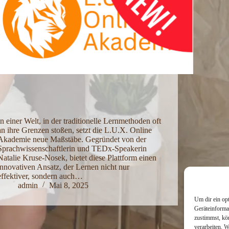
In einer Welt, in der traditionelle Lernmethoden oft
an ihre Grenzen stoßen, setzt die L.U.X. Online
Akademie neue Maßstäbe. Gegründet von der
Sprachwissenschaftlerin und TEDx-Speakerin
Natalie Kruse-Nosek, bietet diese Plattform einen
innovativen Ansatz, der Lernen nicht nur
effektiver, sondern auch…
admin
Mai 8, 2025
Um dir ein op
Geräteinforma
zustimmst, kö
verarbeiten. 