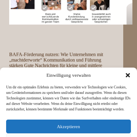
BAFA-Förderung nutzen: Wie Unternehmen mit
„machtderworte“ Kommunikation und Führung
stärken Gute Nachrichten für kleine und mittlere
Unternehmen (KMU): „machtderworte“ ist offiziell
Einwilligung verwalten
beim Bundesamt für Wirtschaft und Ausfuhrkontrolle
(BAFA) gelistet. Das bedeutet für Sie: Sie können ab
sofort von staatlich geförderten…
Um dir ein optimales Erlebnis zu bieten, verwenden wir Technologien wie Cookies,
admin
Mai 8, 2025
um Geräteinformationen zu speichern und/oder darauf zuzugreifen. Wenn du diesen
Technologien zustimmst, können wir Daten wie das Surfverhalten oder eindeutige IDs
auf dieser Website verarbeiten. Wenn du deine Einwilligung nicht erteilst oder
zurückziehst, können bestimmte Merkmale und Funktionen beeinträchtigt werden.
Akzeptieren
NÄCHSTE